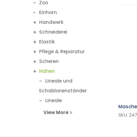
Zoo
Einhorn
Handwerk
Schneiderei
Elastik
Pflege & Reparatur
Scheren
Nähen
Lineale und
Schablonenständer
Lineale
Masche
Bastelwerkzeug
View More
SKU: 24
Schneideunterlage
Kreidestift