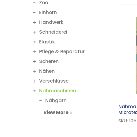
Zoo
Einhorn
Handwerk
Schneiderei
Elastik
Pflege & Reparatur
Scheren
Nähen
Verschlüsse
Nähmaschinen
Nähgarn
Nähmas
Glühbirne
Microtex
View More
Unsichtbarer Faden
SKU: 105
Zubehör